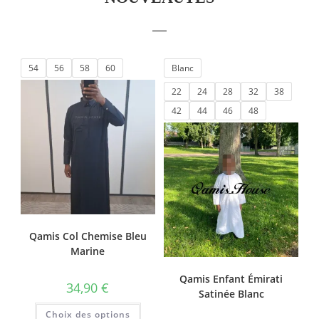
54
56
58
60
Blanc
22
24
28
32
38
42
44
46
48
Qamis Col Chemise Bleu
Marine
Qamis Enfant Émirati
34,90
€
Satinée Blanc
Choix des options