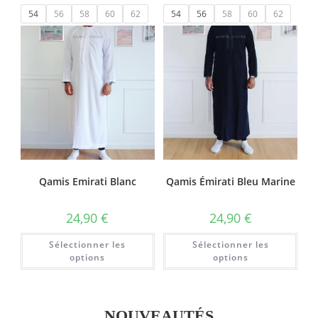
54
56
58
60
62
54
56
58
60
62
Qamis Emirati Blanc
Qamis Émirati Bleu Marine
24,90
€
24,90
€
Sélectionner les
Sélectionner les
options
options
NOUVEAUTÉS