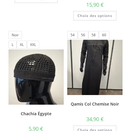
15,90
€
Choix des options
Noir
54
56
58
60
L
XL
XXL
Qamis Col Chemise Noir
Chachia Égypte
34,90
€
5,90
€
Choix des options