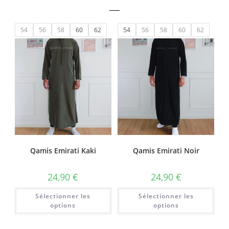
54
56
58
60
62
54
56
58
60
62
Qamis Emirati Kaki
Qamis Emirati Noir
24,90
€
24,90
€
Sélectionner les
Sélectionner les
options
options