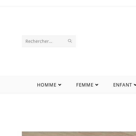
Rechercher
sur
ce
site
HOMME
FEMME
ENFANT
Box lux