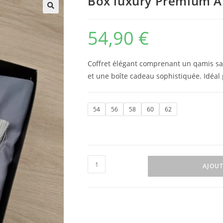
Box luxury Premium Al
🔍
54,90
€
Coffret élégant comprenant un qamis sat
et une boîte cadeau sophistiquée. Idéal
54
56
58
60
62
AJOUT