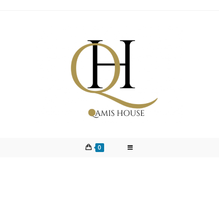
0
Hijab Jersey Premium Bleu
roi