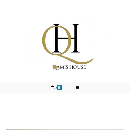
0
Qamis Emirati Taupe